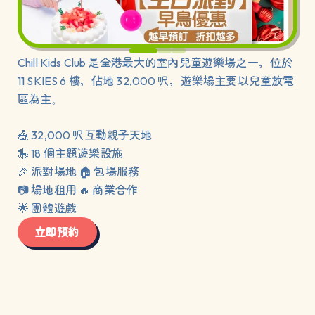
是全港最大的室內兒童遊樂場之一，位於
Chill Kids Club 
樓，佔地
呎，遊樂場主要以兒童放電
11 SKIES 6 
 32,000 
區為主
。

呎互動親子天地
🎪 32,000 
個主題遊樂設施
🎠 18 
派對場地
包場服務
🎉 
 🏠 
場地租用
商業合作
📷 
 🔥 
團體遊戲
🌟 
立即預約