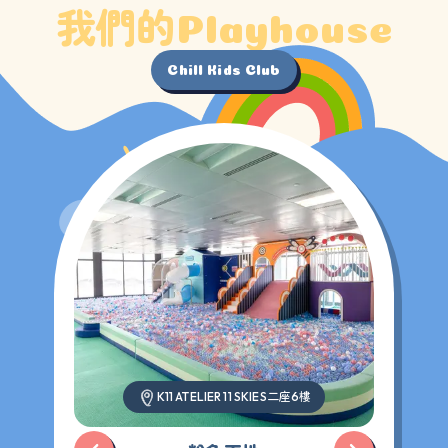
我們的
Playhouse
Chill Kids Club
二座
樓
K11 ATELIER 11 SKIES
6