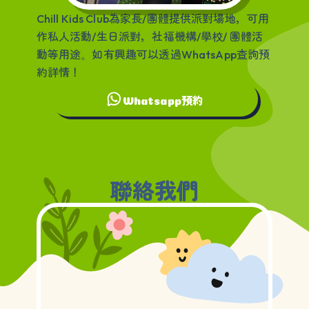
為家長
團體提供派對場地，可用
Chill Kids Club
/
作私人活動
生日派對，社福機構
學校
團體活
/
/
/
動等用途
如有興趣可以透過
查詢預
。
WhatsApp
約詳情！
預約
Whatsapp
聯絡我們