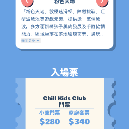
粉色天地
「粉色天地」設極速滑梯
障礙挑戰
巨
、
、
型波波池等遊戲元素，提供逾一萬個波
波，多方面訓練孩子肌肉發展及手腳協調
能力
區域坐落在落地玻璃窗旁，邊玩邊
。
顯示更多
近距離欣賞飛機升空！
入場票
門票
小童門票
家庭套票
$280
$340