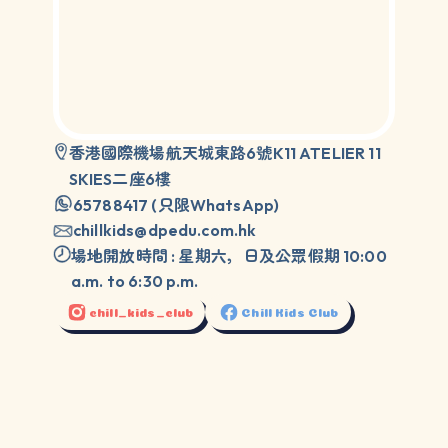
香港國際機場航天城東路
號
6
K11 ATELIER 11
二座
樓
SKIES
6
只限
65788417 (
WhatsApp)
chillkids@dpedu.com.hk
場地開放時間
星期六，日及公眾假期
:
10:00
a.m. to 6:30 p.m.
chill_kids_club
Chill Kids Club